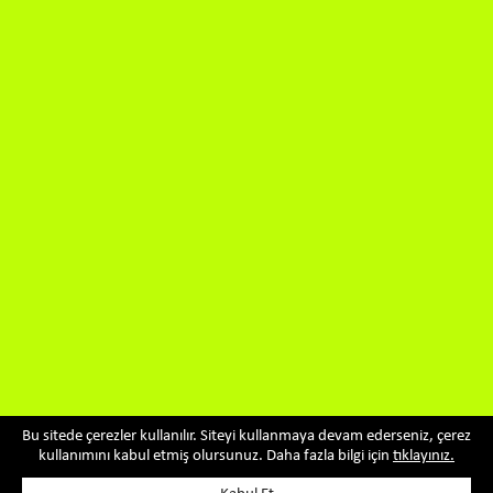
Bu sitede çerezler kullanılır. Siteyi kullanmaya devam ederseniz, çerez
kullanımını kabul etmiş olursunuz. Daha fazla bilgi için
tıklayınız.