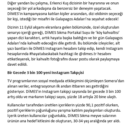
Diğer yandan bu çalışma, Erkenci Kuş dizisinin bir hayranına ve onun
seçeceği bir yol arkadaşına da benzersiz bir deneyim yaşatacak.
DİMES’in kampanyasına katılan kişiler arasından, dizi ekibinin seçeceği
bir kişi, istediği bir misafiri ile Galapagos Adaları’na seyahat edecek!
Dizinin 11 Eylül akşamı ekranlara gelen bölümünde, özel oluşturulan
senaryo içeriği gereği, DİMES Sıkma Portakal Suyu ile ‘köy kahvaltısı’
yapan dizi karakteri, artık hayata başka baktığını ve bir gün Galapagos
Adaları’nda kahvaltı edeceğini dile getirdi. Bu bölümde izleyiciler, alt
yazı bantları ile DİMES Instagram hesabını takip edip, kendi Instagram
hesaplarında #hayatabaskabak hashtagi ile @dimes.tr hesabını
etiketleyerek, bir kahvaltı fotoğrafını duvar postu olarak paylaşmaya
davet edildi.
Bir Gecede 3 bin 100 yeni Instagram Takpçisi
TV programlarının sosyal medyada etkileşimini ölçümleyen Somera’dan
alınan veriler, entegrasyonun ilk andan itibaren ses getirdiğini
gösteriyor. DİMES’in Instagram takipçi sayısında bir gecede 3 bin 100
artış oldu ve markanın takipçi sayısı, yüzde 18 artışla 20 bine ulaştı.
Kullanıcılar tarafından üretilen içeriklerin yüzde 90,1 pozitif olurken,
pozitif içeriklerin çoğunluğunu yarışma katılım paylaşımları oluşturdu.
İçerik üreten kullanıcılar çoğunlukla, DİMES Sıkma meyve sularının
ürünün ana hedef kitlesini de oluşturan, 30-34 yaş aralığında yer aldı.