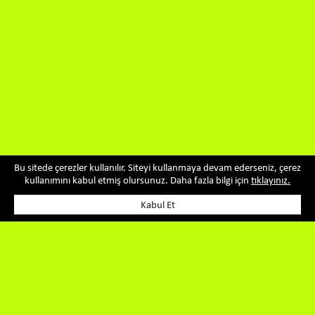
Bu sitede çerezler kullanılır. Siteyi kullanmaya devam ederseniz, çerez
kullanımını kabul etmiş olursunuz. Daha fazla bilgi için
tıklayınız.
Kabul Et
ÜRÜNLERİMİZ