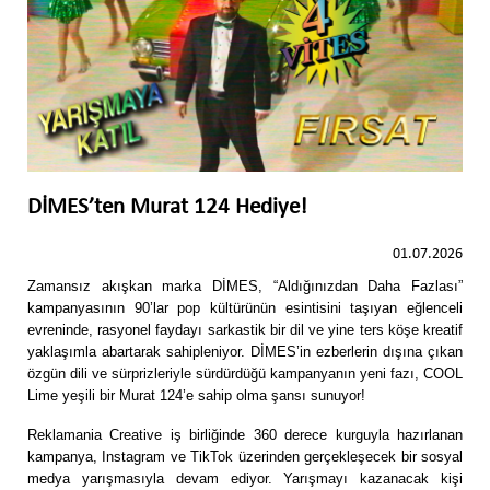
DİMES’ten Murat 124 Hediye!
01.07.2026
Zamansız akışkan marka DİMES, “Aldığınızdan Daha Fazlası”
kampanyasını
n 90’lar pop kültürünün esintisini taşıyan eğlenceli
evreninde, rasyonel faydayı sarkastik bir dil ve yine ters köşe kreatif
yaklaşımla abartarak sahipleniyor. DİMES’in ezberlerin dışına çıkan
özgün dili ve sürprizleriyle sürdürdüğü kampanyanın yeni fazı, COOL
Lime yeşili bir Murat 124’e sahip olma şansı sunuyor!
Reklamania Creative iş birliğinde 360 derece kurguyla hazırlanan
kampanya, Instagram ve TikTok üzerinden gerçekleşecek bir sosyal
medya yarışmasıyla devam ediyor. Yarışmayı kazanacak kişi