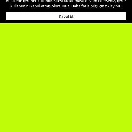
Bu sitede çerezler kullanılır. Siteyi kullanmaya devam ederseniz, çerez
kullanımını kabul etmiş olursunuz. Daha fazla bilgi için
tıklayınız.
Kabul Et
ÜRÜNLERİMİZ
Kategoriler
Meyve Suyu Çeşitleri
DİMES İçecek Bi' Şey
Portakal Suyu
DİMES COOL Mix
Elma Suyu
DİMES Sıkma
Vişne Suyu
Tümünü Göster
DİMES’LE TANIŞIN