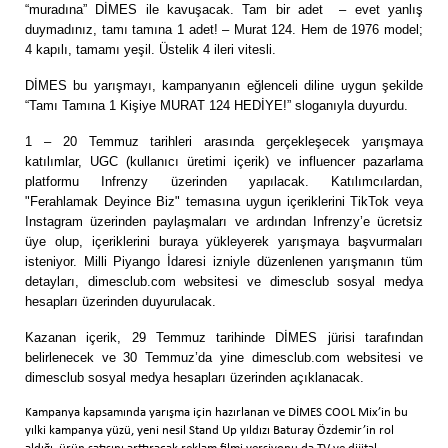
“muradına” DİMES ile kavuşacak. Tam bir adet – evet yanlış
duymadınız, tamı tamına 1 adet! – Murat 124. Hem de 1976 model;
4 kapılı, tamamı yeşil. Üstelik 4 ileri vitesli.
DİMES bu yarışmayı, kampanyanın eğlenceli diline uygun şekilde
“Tamı Tamına 1 Kişiye MURAT 124 HEDİYE!” sloganıyla duyurdu.
1 – 20 Temmuz tarihleri arasında
gerçekleşecek yarışmaya
katılımlar, UGC (kullanıcı üretimi içerik) ve influencer pazarlama
platformu Infrenzy üzerinden yapılacak. Katılımcılardan,
"Ferahlamak Deyince Biz" temasına uygun içeriklerini TikTok veya
Instagram üzerinden paylaşmaları ve ardından Infrenzy’e ücretsiz
üye olup, içeriklerini buraya yükleyerek yarışmaya başvurmaları
isteniyor. Milli Piyango İdaresi izniyle düzenlenen yarışmanın tüm
detayları, dimesclub.com websitesi ve dimesclub sosyal medya
hesapları üzerinden duyurulacak.
Kazanan içerik, 29 Temmuz tarihinde DİMES jürisi tarafından
belirlenecek ve 30 Temmuz’da yine dimesclub.com websitesi ve
dimesclub sosyal medya hesapları üzerinden açıklanacak.
Kampanya kapsamında yarışma için hazırlanan ve DİMES COOL Mix’in bu
yılki kampanya yüzü, yeni nesil Stand Up yıldızı Baturay Özdemir’in rol