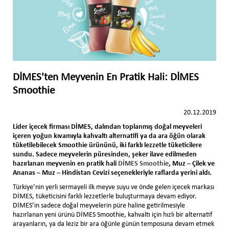
DİMES'ten Meyvenin En Pratik Hali: DİMES
Smoothie
20.12.2019
Lider içecek firması DİMES, dalından toplanmış doğal meyveleri
içeren yoğun kıvamıyla kahvaltı alternatifi ya da ara öğün olarak
tüketilebilecek Smoothie ürününü, iki farklı lezzetle tüketicilere
sundu. Sadece meyvelerin püresinden, şeker ilave edilmeden
hazırlanan meyvenin en pratik hali
DİMES Smoothie
, Muz – Çilek ve
Ananas – Muz – Hindistan Cevizi seçenekleriyle raflarda yerini aldı.
Türkiye’nin yerli sermayeli ilk meyve suyu ve önde gelen içecek markası
DİMES, tüketicisini farklı lezzetlerle buluşturmaya devam ediyor.
DİMES’in sadece doğal meyvelerin püre haline getirilmesiyle
hazırlanan yeni ürünü DİMES Smoothie, kahvaltı için hızlı bir alternatif
arayanların, ya da leziz bir ara öğünle günün temposuna devam etmek