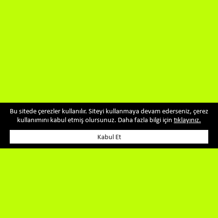
Bu sitede çerezler kullanılır. Siteyi kullanmaya devam ederseniz, çerez
kullanımını kabul etmiş olursunuz. Daha fazla bilgi için
tıklayınız.
Kabul Et
ÜRÜNLERİMİZ
Kategoriler
Meyve Suyu Çeşitleri