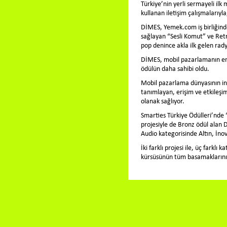
Türkiye’nin yerli sermayeli ilk
kullanan iletişim çalışmalarıy
DİMES, Yemek.com iş birliğinde 
sağlayan “Sesli Komut” ve Retro
pop denince akla ilk gelen rad
DİMES, mobil pazarlamanın en p
ödülün daha sahibi oldu.
Mobil pazarlama dünyasının ino
tanımlayan, erişim ve etkileşim
olanak sağlıyor.
Smarties Türkiye Ödülleri’nde
projesiyle de Bronz ödül alan 
Audio kategorisinde Altın, İn
İki farklı projesi ile, üç fark
kürsüsünün tüm basamaklarını 