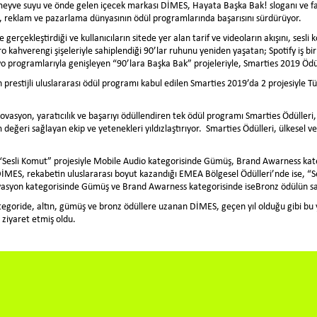
 meyve suyu ve önde gelen içecek markası DİMES, Hayata Başka Bak! sloganı ve fark
la, reklam ve pazarlama dünyasının ödül programlarında başarısını sürdürüyor.
gerçekleştirdiği ve kullanıcıların sitede yer alan tarif ve videoların akışını, sesl
 kahverengi şişeleriyle sahiplendiği 90’lar ruhunu yeniden yaşatan; Spotify iş birl
yo programlarıyla genişleyen “90’lara Başka Bak” projeleriyle, Smarties 2019 Ödül
restijli uluslararası ödül programı kabul edilen Smarties 2019’da 2 projesiyle 
vasyon, yaratıcılık ve başarıyı ödüllendiren tek ödül programı Smarties Ödülleri, 
 değeri sağlayan ekip ve yetenekleri yıldızlaştırıyor. Smarties Ödülleri, ülkesel v
 “Sesli Komut” projesiyle Mobile Audio kategorisinde Gümüş, Brand Awarness kat
DİMES, rekabetin uluslararası boyut kazandığı EMEA Bölgesel Ödülleri’nde ise, “S
ovasyon kategorisinde Gümüş ve Brand Awarness kategorisinde iseBronz ödülün sa
lı kategoride, altın, gümüş ve bronz ödüllere uzanan DİMES, geçen yıl olduğu gibi bu 
ziyaret etmiş oldu.