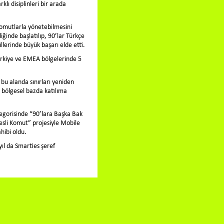
lı disiplinleri bir arada
i komutlarla yönetebilmesini
iğinde başlatılıp, 90’lar Türkçe
lerinde büyük başarı elde etti.
Türkiye ve EMEA bölgelerinde 5
bu alanda sınırları yeniden
e bölgesel bazda katılıma
egorisinde “90’lara Başka Bak
esli Komut” projesiyle Mobile
hibi oldu.
yıl da Smarties şeref